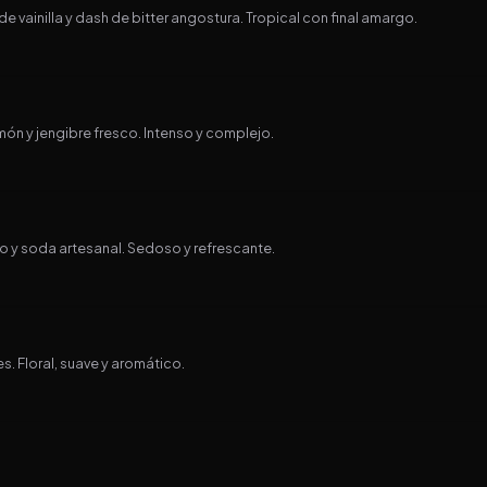
 vainilla y dash de bitter angostura. Tropical con final amargo.
n y jengibre fresco. Intenso y complejo.
vo y soda artesanal. Sedoso y refrescante.
es. Floral, suave y aromático.