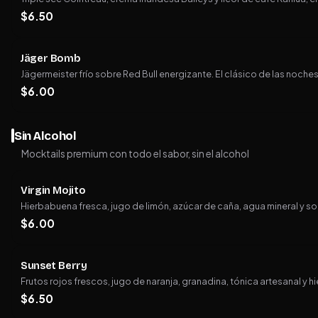
$
6.50
Jäger Bomb
Jägermeister frío sobre Red Bull energizante. El clásico de las noches
$
6.00
Sin Alcohol
Mocktails premium con todo el sabor, sin el alcohol
Virgin Mojito
Hierbabuena fresca, jugo de limón, azúcar de caña, agua mineral y so
$
6.00
Sunset Berry
Frutos rojos frescos, jugo de naranja, granadina, tónica artesanal y hi
$
6.50