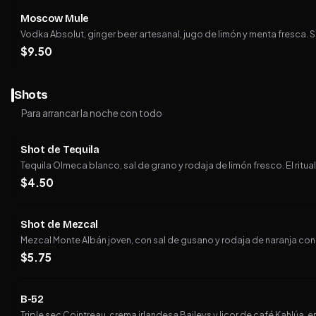
Moscow Mule
Vodka Absolut, ginger beer artesanal, jugo de limón y menta fresca. 
$
9.50
Shots
Para arrancar la noche con todo
Shot de Tequila
Tequila Olmeca blanco, sal de grano y rodaja de limón fresco. El ritual
$
4.50
Shot de Mezcal
Mezcal Monte Albán joven, con sal de gusano y rodaja de naranja con
$
5.75
B-52
Triple sec Cointreau, crema irlandesa Baileys y licor de café Kahlúa,