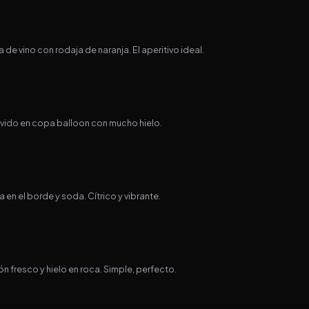
e vino con rodaja de naranja. El aperitivo ideal.
ervido en copa balloon con mucho hielo.
en el borde y soda. Cítrico y vibrante.
 fresco y hielo en roca. Simple, perfecto.