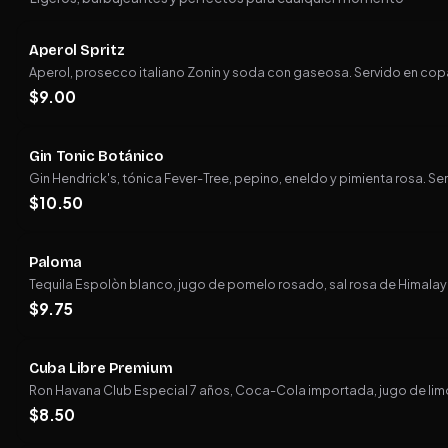
Aperol Spritz
Aperol, prosecco italiano Zonin y soda con gaseosa. Servido en copa d
$
9.00
Gin Tonic Botánico
Gin Hendrick's, tónica Fever-Tree, pepino, eneldo y pimienta rosa. S
$
10.50
Paloma
Tequila Espolòn blanco, jugo de pomelo rosado, sal rosa de Himalaya 
$
9.75
Cuba Libre Premium
Ron Havana Club Especial 7 años, Coca-Cola importada, jugo de limón
$
8.50