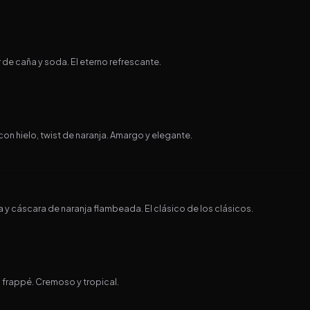
de caña y soda. El eterno refrescante.
con hielo, twist de naranja. Amargo y elegante.
 cáscara de naranja flambeada. El clásico de los clásicos.
 frappé. Cremoso y tropical.