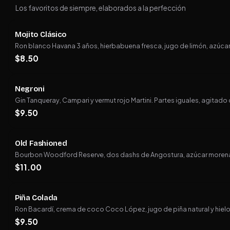
Los favoritos de siempre, elaborados a la perfección
Mojito Clásico
Ron blanco Havana 3 años, hierbabuena fresca, jugo de limón, azúcar 
$
8.50
Negroni
Gin Tanqueray, Campari y vermut rojo Martini. Partes iguales, agitado 
$
9.50
Old Fashioned
Bourbon Woodford Reserve, dos dashs de Angostura, azúcar morena y
$
11.00
Piña Colada
Ron Bacardí, crema de coco Coco López, jugo de piña natural y hielo
$
9.50