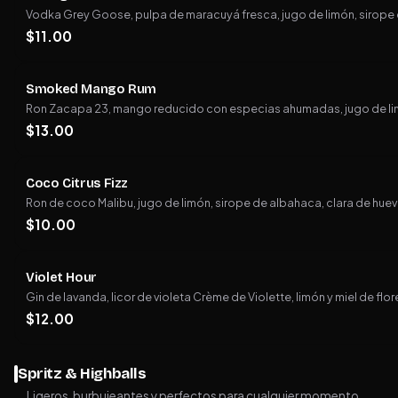
Vodka Grey Goose, pulpa de maracuyá fresca, jugo de limón, sirope de
$
11.00
Smoked Mango Rum
Ron Zacapa 23, mango reducido con especias ahumadas, jugo de limó
$
13.00
Coco Citrus Fizz
Ron de coco Malibu, jugo de limón, sirope de albahaca, clara de hue
$
10.00
Violet Hour
Gin de lavanda, licor de violeta Crème de Violette, limón y miel de flor
$
12.00
Spritz & Highballs
Ligeros, burbujeantes y perfectos para cualquier momento