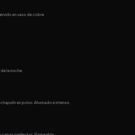
Servido en vaso de cobre.
 de la noche.
 chapulín en polvo. Ahumado e intenso.
 en capas perfectas. Flameable.