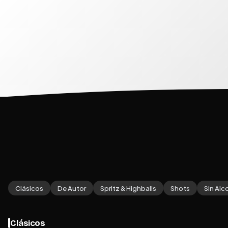
Clásicos
De Autor
Spritz & Highballs
Shots
Sin Alc
Clásicos