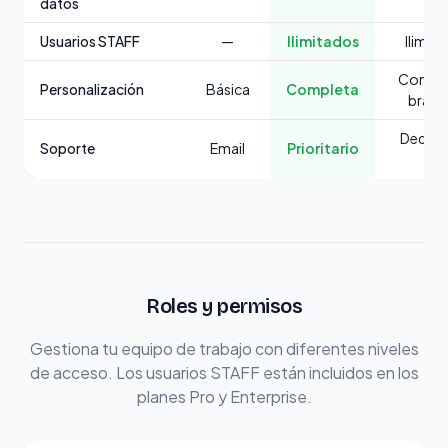
datos
Usuarios STAFF
—
Ilimitados
Ilimit
Comple
Personalización
Básica
Completa
brand
Dedica
Soporte
Email
Prioritario
SL
Roles y permisos
Gestiona tu equipo de trabajo con diferentes niveles
de acceso. Los usuarios STAFF están incluidos en los
planes Pro y Enterprise.