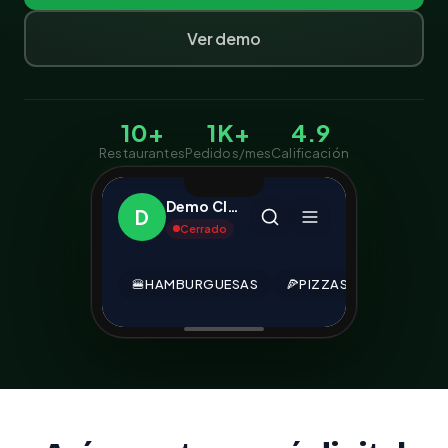
Ver demo
10+
1K+
4.9
Restaurantes
Pedidos/mes
Calificación