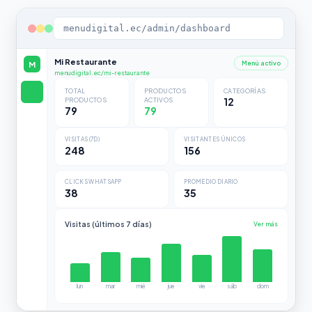
menudigital.ec/admin/dashboard
Mi Restaurante
M
Menú activo
menudigital.ec/mi-restaurante
TOTAL
PRODUCTOS
CATEGORÍAS
PRODUCTOS
ACTIVOS
12
79
79
VISITAS (7D)
VISITANTES ÚNICOS
248
156
CLICKS WHATSAPP
PROMEDIO DIARIO
38
35
Visitas (últimos 7 días)
Ver más
lun
mar
mié
jue
vie
sáb
dom