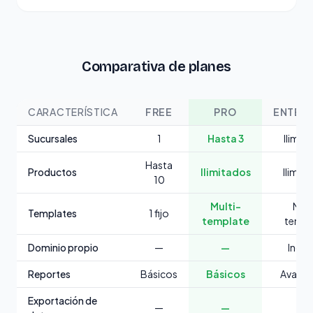
Comparativa de planes
CARACTERÍSTICA
FREE
PRO
ENTERP
Sucursales
1
Hasta 3
Ilimit
Hasta
Productos
Ilimitados
Ilimit
10
Multi-
Mult
Templates
1 fijo
template
templ
Dominio propio
—
—
Inclu
Reportes
Básicos
Básicos
Avanz
Exportación de
—
—
✓